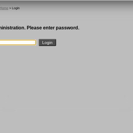
Home
> Login
ministration. Please enter password.