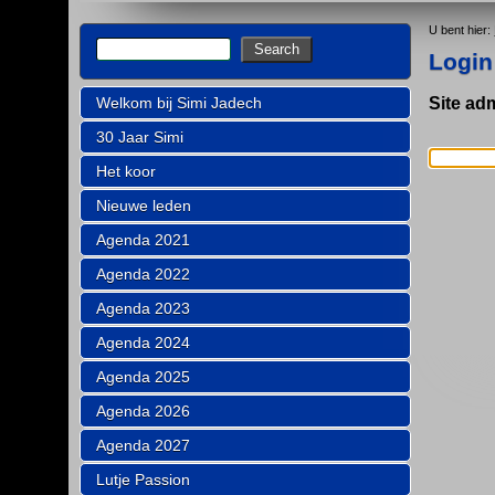
U bent hier:
Login
Welkom bij Simi Jadech
Site ad
30 Jaar Simi
Het koor
Nieuwe leden
Agenda 2021
Agenda 2022
Agenda 2023
Agenda 2024
Agenda 2025
Agenda 2026
Agenda 2027
Lutje Passion